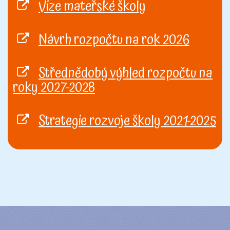
Vize mateřské školy
Návrh rozpočtu na rok 2026
Střednědobý výhled rozpočtu na
roky 2027-2028
Strategie rozvoje školy 2021-2025