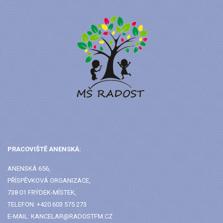
PRACOVIŠTĚ ANENSKÁ:
ANENSKÁ 656,
PŘÍSPĚVKOVÁ ORGANIZACE,
738 01 FRÝDEK-MÍSTEK,
TELEFON: +420 603 575 273
E-MAIL: KANCELAR@RADOSTFM.CZ