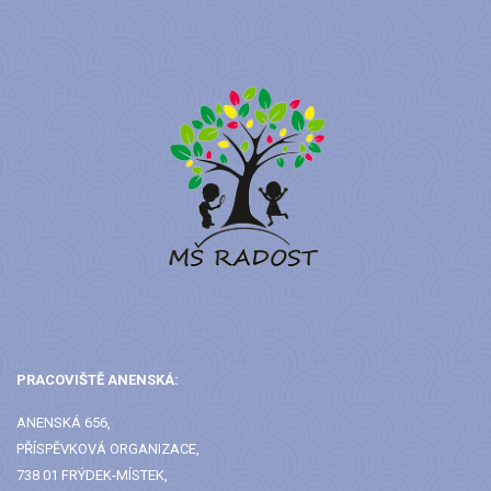
PRACOVIŠTĚ ANENSKÁ:
ANENSKÁ 656,
PŘÍSPĚVKOVÁ ORGANIZACE,
738 01 FRÝDEK-MÍSTEK,